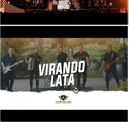
741
0