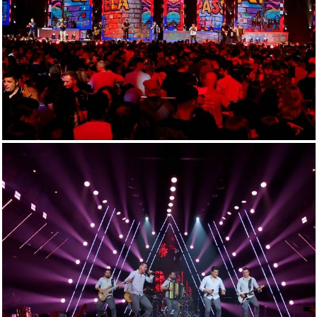
175
0
168
0