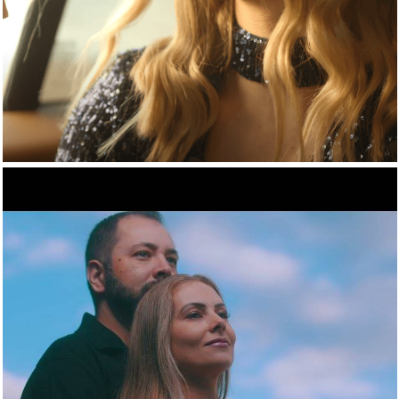
583
0
681
0