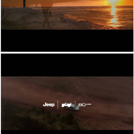
693
0
672
0