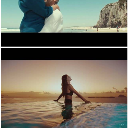
1739
0
1593
0