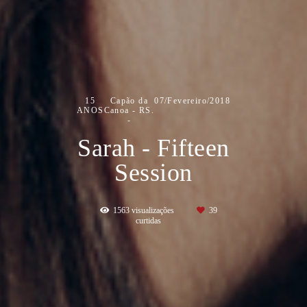
15
Capão da
07/Fevereiro/2018
ANOS
Canoa - RS.
Sarah - Fifteen
Session
1563
visualizações
39
curtidas