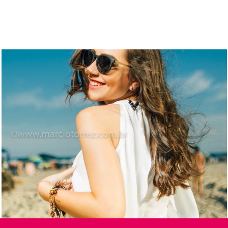
1956
39