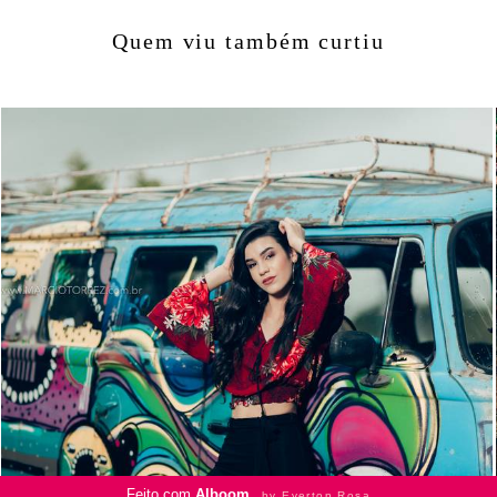
Quem viu também curtiu
1531
53
Feito com
Alboom
by Everton Rosa