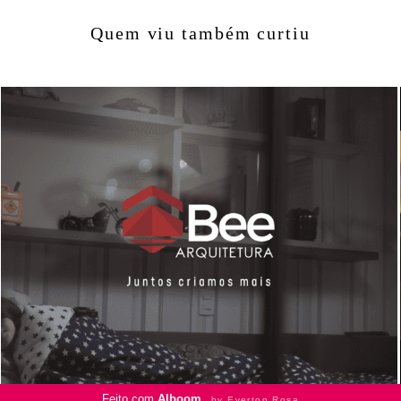
Quem viu também curtiu
923
2
Feito com
Alboom
by Everton Rosa