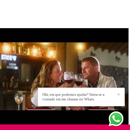
644
0
Olá, em que podemos ajudar? Sinta-se a
✕
vontade em me chamar no Whats.