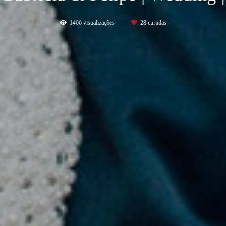
1466
visualizações
28
curtidas