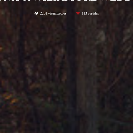
2201
visualizações
113
curtidas